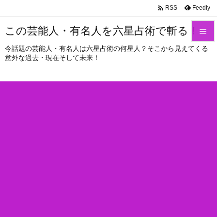

Feedly
RSS
この芸能人・有名人を六星占術で斬る！

今話題の芸能人・有名人は六星占術の何星人？そこから見えてくる

意外な過去・現在そして未来！
メニュ

サイド

前へ

次へ

検索