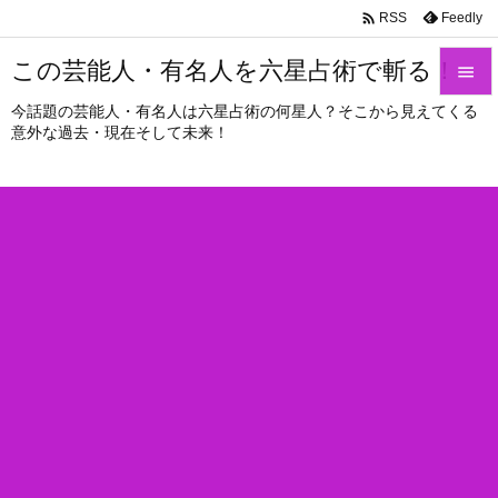

Feedly
RSS
この芸能人・有名人を六星占術で斬る！

今話題の芸能人・有名人は六星占術の何星人？そこから見えてくる

意外な過去・現在そして未来！
メニュ

サイド

前へ

次へ

検索