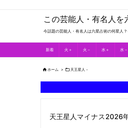
この芸能人・有名人を
今話題の芸能人・有名人は六星占術の何星人？
新着
火＋
火－
水＋
水－

ホーム
>

天王星人－
天王星人マイナス2026