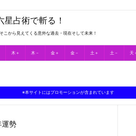
六星占術で斬る！
そこから見えてくる意外な過去・現在そして未来！
木＋
木－
金＋
金－
土＋
土－
天
※本サイトにはプロモーションが含まれています
年運勢