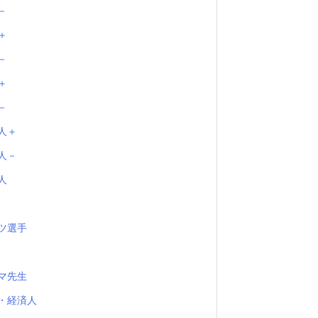
－
＋
－
＋
－
人＋
人－
人
ツ選手
マ先生
・経済人