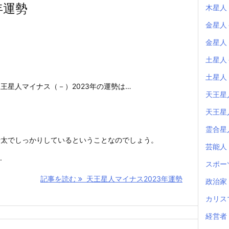
年運勢
木星人
金星人
金星人
土星人
土星人
王星人マイナス（－）2023年の運勢は…
天王星
天王星
霊合星
骨太でしっかりしているということなのでしょう。
芸能人
.
スポー
記事を読む
天王星人マイナス2023年運勢
政治家
カリス
経営者