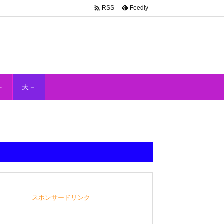

Feedly
RSS
＋
天－
スポンサードリンク