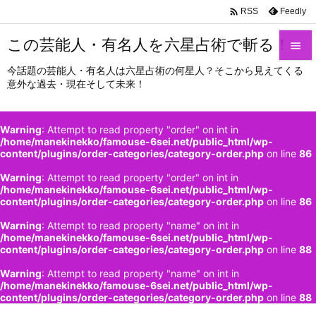

Feedly
RSS
この芸能人・有名人を六星占術で斬る！

今話題の芸能人・有名人は六星占術の何星人？そこから見えてくる

意外な過去・現在そして未来！
メニュ

サイド
Warning
: Attempt to read property "order" on int in
/home/manekinekko/famouse-6sei.net/public_html/wp-

content/plugins/order-categories/category-order.php
on line
86
前へ
Warning
: Attempt to read property "order" on int in

/home/manekinekko/famouse-6sei.net/public_html/wp-
次へ
content/plugins/order-categories/category-order.php
on line
86

Warning
: Attempt to read property "name" on int in
検索
/home/manekinekko/famouse-6sei.net/public_html/wp-
content/plugins/order-categories/category-order.php
on line
88
Warning
: Attempt to read property "name" on int in
/home/manekinekko/famouse-6sei.net/public_html/wp-
content/plugins/order-categories/category-order.php
on line
88