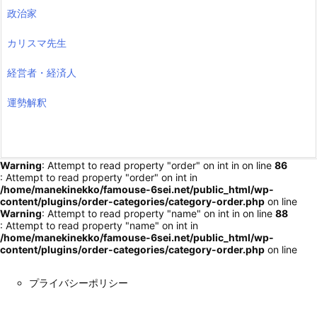
政治家
カリスマ先生
経営者・経済人
運勢解釈
Warning
: Attempt to read property "order" on int in
on line
86
: Attempt to read property "order" on int in
/home/manekinekko/famouse-6sei.net/public_html/wp-
content/plugins/order-categories/category-order.php
on line
Warning
: Attempt to read property "name" on int in
on line
88
: Attempt to read property "name" on int in
/home/manekinekko/famouse-6sei.net/public_html/wp-
content/plugins/order-categories/category-order.php
on line
プライバシーポリシー