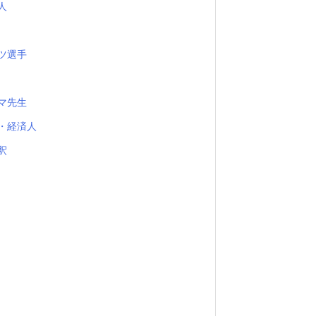
人
ツ選手
マ先生
・経済人
釈