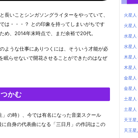
と長いことシンガソングライターをやっていて、
火星人
では・・・？ との印象を持ってしまいがちです
火星人
ため、2014年末時点で、まだ余裕で20代。
水星人
水星人
のような仕事にありつくには、そういう才能が必
木星人
を眠らせないで開花させることができたのはなぜ
木星人
金星人
金星人
をつかむ
土星人
土星人
緑生」の時）、今では有名になった音楽スクール
天王星
後に自身の代表曲になる「三日月」の作詞はこの
天王星