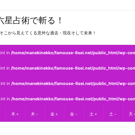
六星占術で斬る！
そこから見えてくる意外な過去・現在そして未来！
int in
/home/manekinekko/famouse-6sei.net/public_html/wp-cont
int in
/home/manekinekko/famouse-6sei.net/public_html/wp-cont
int in
/home/manekinekko/famouse-6sei.net/public_html/wp-cont
int in
/home/manekinekko/famouse-6sei.net/public_html/wp-cont
木＋
木－
金＋
金－
土＋
土－
天