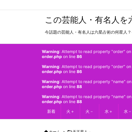
この芸能人・有名人を
今話題の芸能人・有名人は六星占術の何星人？
Warning
: Attempt to read property "order" on 
order.php
on line
86
Warning
: Attempt to read property "order" on 
order.php
on line
86
Warning
: Attempt to read property "name" on 
order.php
on line
88
Warning
: Attempt to read property "name" on 
order.php
on line
88
新着
火＋
火－
水＋
水－

ホーム
>

天王星人－