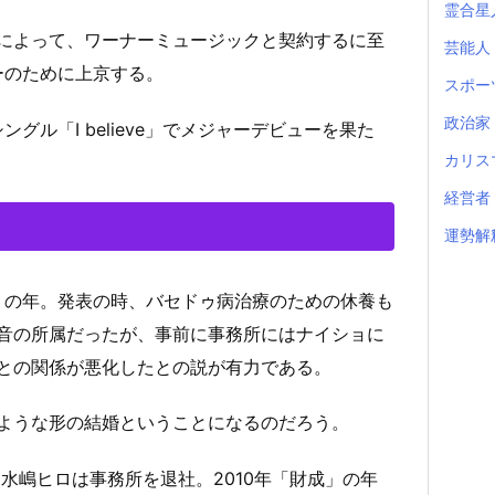
霊合星
によって、ワーナーミュージックと契約するに至
芸能人
ーのために上京する。
スポー
政治家
グル「I believe」でメジャーデビューを果た
カリス
経営者
運勢解
会」の年。発表の時、バセドゥ病治療のための休養も
音の所属だったが、事前に事務所にはナイショに
との関係が悪化したとの説が有力である。
ような形の結婚ということになるのだろう。
、水嶋ヒロは事務所を退社。2010年「財成」の年