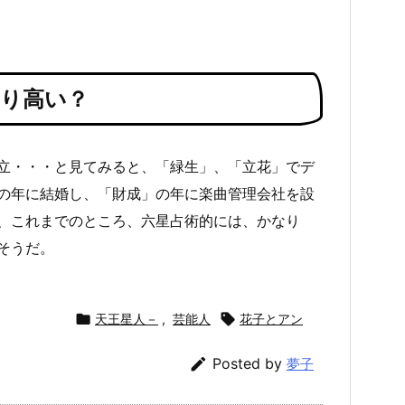
なり高い？
立・・・と見てみると、「緑生」、「立花」でデ
の年に結婚し、「財成」の年に楽曲管理会社を設
、これまでのところ、六星占術的には、かなり
そうだ。

天王星人－
,
芸能人

花子とアン

Posted by
夢子