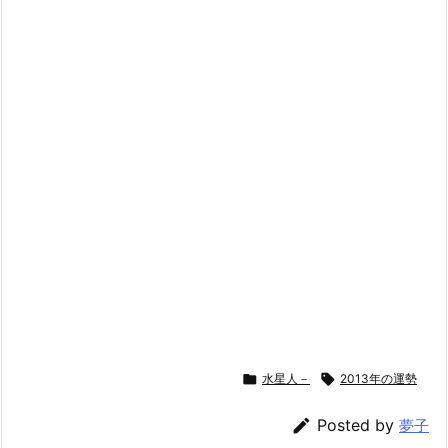

水星人－

2013年の運勢

Posted by
夢子