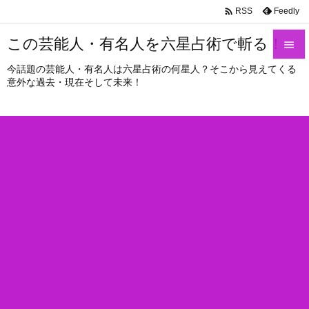

Feedly
RSS
この芸能人・有名人を六星占術で斬る！

今話題の芸能人・有名人は六星占術の何星人？そこから見えてくる

意外な過去・現在そして未来！
メニュ

サイド

前へ

次へ

検索