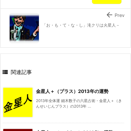

Prev
「お・も・て・な・し」滝クリは火星人－

関連記事
金星人＋（プラス）2013年の運勢
2013年全体運 細木数子の六星占術・金星人＋（き
んせいじんプラス）の2013年 ...