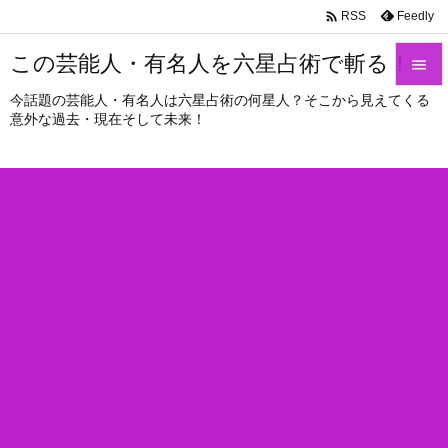

Feedly
RSS
この芸能人・有名人を六星占術で斬る！

今話題の芸能人・有名人は六星占術の何星人？そこから見えてくる

意外な過去・現在そして未来！
メニュ

サイド

前へ

次へ

検索