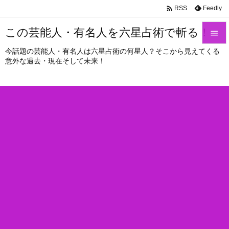

Feedly
RSS
この芸能人・有名人を六星占術で斬る！

今話題の芸能人・有名人は六星占術の何星人？そこから見えてくる

意外な過去・現在そして未来！
メニュ

サイド

前へ

次へ

検索