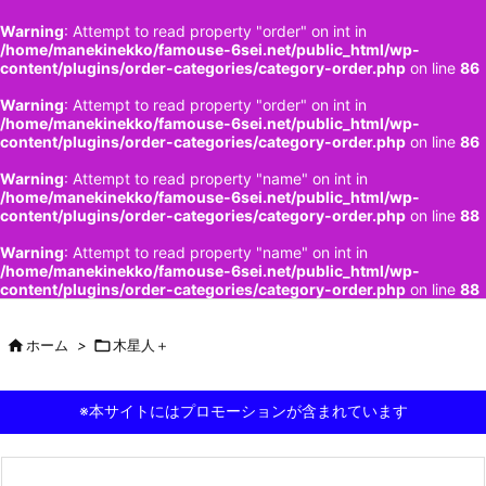
Warning
: Attempt to read property "order" on int in
/home/manekinekko/famouse-6sei.net/public_html/wp-
content/plugins/order-categories/category-order.php
on line
86
Warning
: Attempt to read property "order" on int in
/home/manekinekko/famouse-6sei.net/public_html/wp-
content/plugins/order-categories/category-order.php
on line
86
Warning
: Attempt to read property "name" on int in
/home/manekinekko/famouse-6sei.net/public_html/wp-
content/plugins/order-categories/category-order.php
on line
88
Warning
: Attempt to read property "name" on int in
/home/manekinekko/famouse-6sei.net/public_html/wp-
content/plugins/order-categories/category-order.php
on line
88

ホーム
>

木星人＋
※本サイトにはプロモーションが含まれています