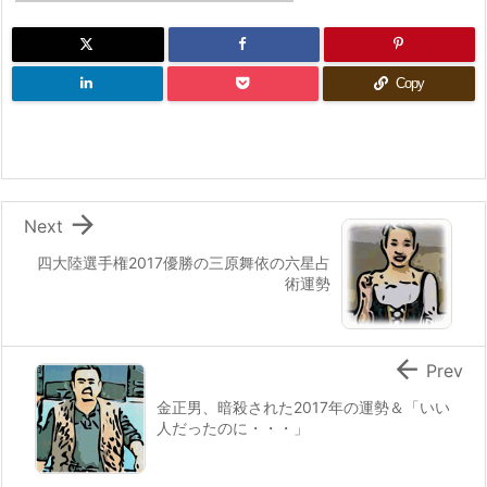
Copy

Next
四大陸選手権2017優勝の三原舞依の六星占
術運勢

Prev
金正男、暗殺された2017年の運勢＆「いい
人だったのに・・・」