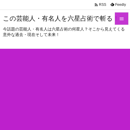

Feedly
RSS
この芸能人・有名人を六星占術で斬る！

今話題の芸能人・有名人は六星占術の何星人？そこから見えてくる

意外な過去・現在そして未来！
メニュ

サイド

前へ

次へ

検索