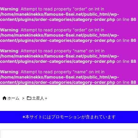
Warning
: Attempt to read property "order" on int in
/home/manekinekko/famouse-6sei.net/public_html/wp-
content/plugins/order-categories/category-order.php
on line
86
Warning
: Attempt to read property "order" on int in
/home/manekinekko/famouse-6sei.net/public_html/wp-
content/plugins/order-categories/category-order.php
on line
86
Warning
: Attempt to read property "name" on int in
/home/manekinekko/famouse-6sei.net/public_html/wp-
content/plugins/order-categories/category-order.php
on line
88
Warning
: Attempt to read property "name" on int in
/home/manekinekko/famouse-6sei.net/public_html/wp-
content/plugins/order-categories/category-order.php
on line
88

ホーム
>

土星人＋
※本サイトにはプロモーションが含まれています