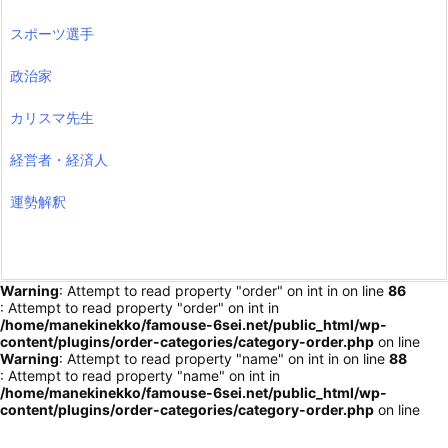
スポーツ選手
政治家
カリスマ先生
経営者・経済人
運勢解釈
Warning
: Attempt to read property "order" on int in
on line
86
: Attempt to read property "order" on int in
/home/manekinekko/famouse-6sei.net/public_html/wp-
content/plugins/order-categories/category-order.php
on line
Warning
: Attempt to read property "name" on int in
on line
88
: Attempt to read property "name" on int in
/home/manekinekko/famouse-6sei.net/public_html/wp-
content/plugins/order-categories/category-order.php
on line