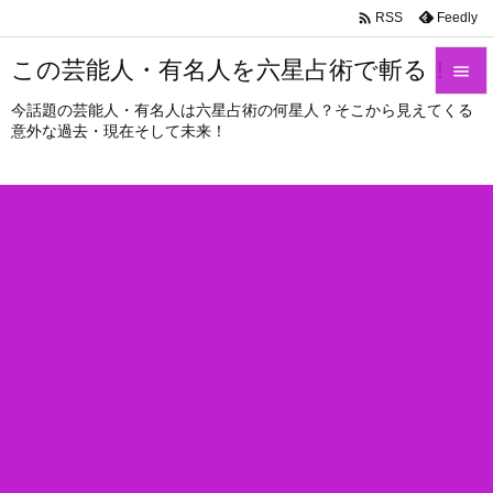

Feedly
RSS
この芸能人・有名人を六星占術で斬る！

今話題の芸能人・有名人は六星占術の何星人？そこから見えてくる

意外な過去・現在そして未来！
メニュ

サイド

前へ

次へ

検索