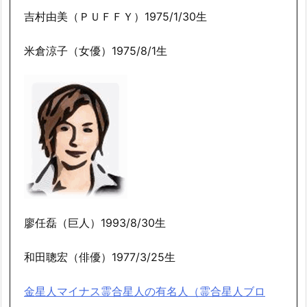
吉村由美（ＰＵＦＦＹ）1975/1/30生
米倉涼子（女優）1975/8/1生
廖任磊（巨人）1993/8/30生
和田聰宏（俳優）1977/3/25生
金星人マイナス霊合星人の有名人（霊合星人ブロ