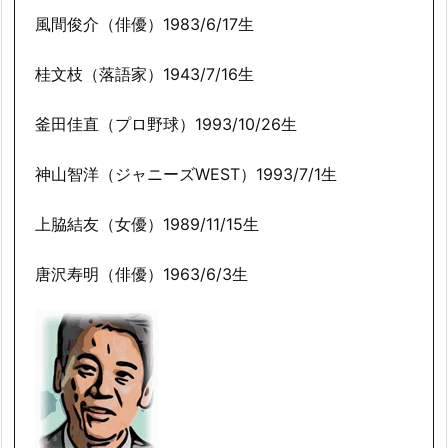
風間俊介（俳優）1983/6/17生
桂文枝（落語家）1943/7/16生
釜田佳直（プロ野球）1993/10/26生
神山智洋（ジャニーズWEST）1993/7/1生
上脇結友（女優）1989/11/15生
唐沢寿明（俳優）1963/6/3生