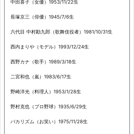
中田喜子（女優）1953/11/22生
長塚京三（俳優）1945/7/6生
六代目 中村勘九郎（歌舞伎役者）1981/10/31生
西内まりや（モデル）1993/12/24生
西野カナ（歌手）1989/3/18生
二宮和也（嵐）1983/6/17生
野崎洋光（料理人）1953/1/28生
野村克也（プロ野球）1935/6/29生
バカリズム（お笑い）1975/11/28生