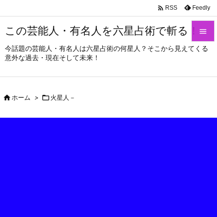

Feedly
RSS
この芸能人・有名人を六星占術で斬る！

今話題の芸能人・有名人は六星占術の何星人？そこから見えてくる

意外な過去・現在そして未来！
メニュ

サイド

ホーム
>

火星人－

前へ

次へ

検索