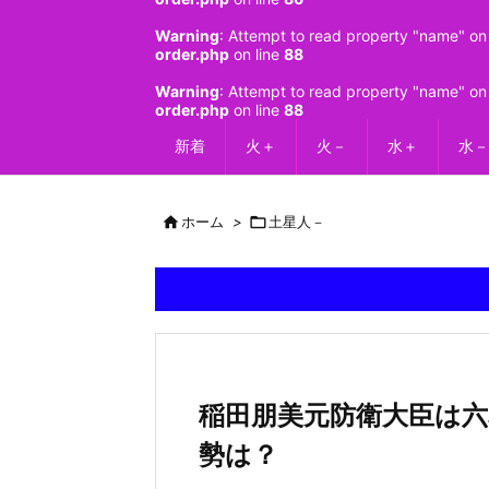
Warning
: Attempt to read property "name" on 
order.php
on line
88
Warning
: Attempt to read property "name" on 
order.php
on line
88
新着
火＋
火－
水＋
水－

ホーム
>

土星人－
稲田朋美元防衛大臣は六星
勢は？