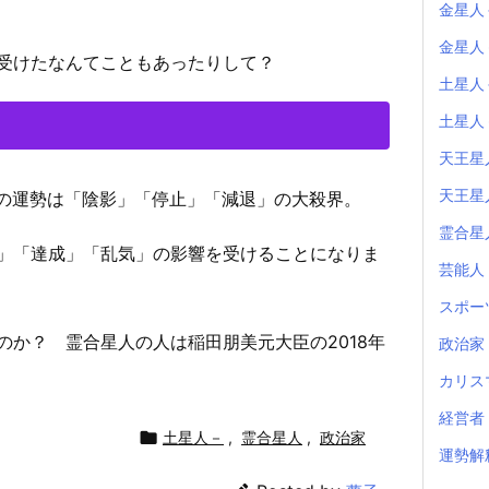
金星人
金星人
受けたなんてこともあったりして？
土星人
土星人
天王星
天王星
スの運勢は「陰影」「停止」「減退」の大殺界。
霊合星
」「達成」「乱気」の影響を受けることになりま
芸能人
スポー
のか？ 霊合星人の人は稲田朋美元大臣の2018年
政治家
カリス
経営者

土星人－
,
霊合星人
,
政治家
運勢解