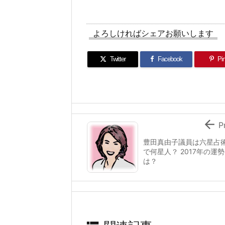
よろしければシェアお願いします
Twitter
Facebook
Pin

P
豊田真由子議員は六星占
で何星人？ 2017年の運勢
は？