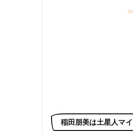
ス
稲田朋美は土星人マ