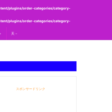
ent/plugins/order-categories/category-
ent/plugins/order-categories/category-
＋
天－
スポンサードリンク