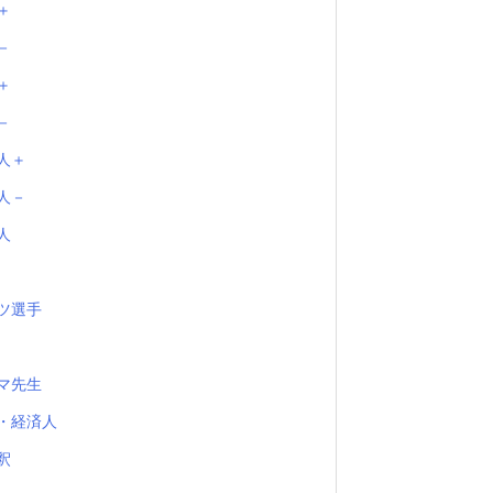
＋
－
＋
－
人＋
人－
人
ツ選手
マ先生
・経済人
釈