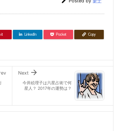

Posted by
夢子
 it
LinkedIn
Pocket
Copy

rev
Next
術
今井絵理子は六星占術で何
星人？ 2017年の運勢は？