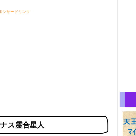
ポンサードリンク
イナス霊合星人