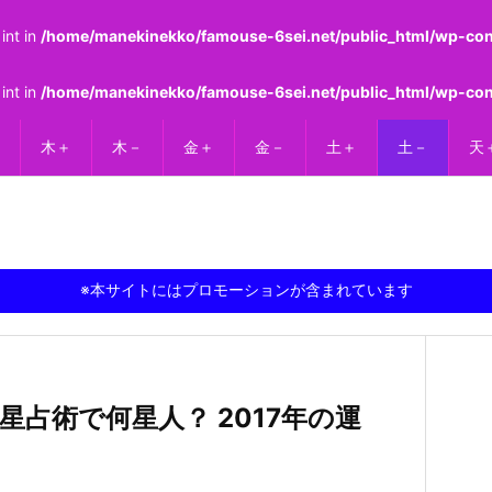
int in
/home/manekinekko/famouse-6sei.net/public_html/wp-cont
int in
/home/manekinekko/famouse-6sei.net/public_html/wp-cont
木＋
木－
金＋
金－
土＋
土－
天
※本サイトにはプロモーションが含まれています
占術で何星人？ 2017年の運