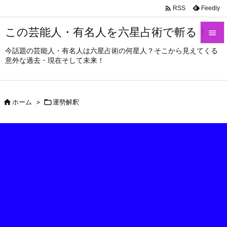

Feedly
RSS
この芸能人・有名人を六星占術で斬る！

今話題の芸能人・有名人は六星占術の何星人？そこから見えてくる

意外な過去・現在そして未来！
メニュ

サイド

ホーム
>

運勢解釈

前へ

次へ

検索