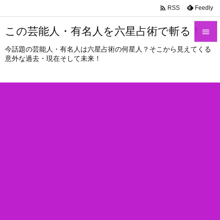

Feedly
RSS
この芸能人・有名人を六星占術で斬る！

今話題の芸能人・有名人は六星占術の何星人？そこから見えてくる

意外な過去・現在そして未来！
メニュ

サイド

前へ

次へ

検索