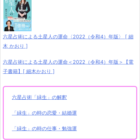
六星占術による土星人の運命〈2022（令和4）年版〉 [ 細
木 かおり ]
六星占術による土星人の運命＜2022（令和4）年版＞【電
子書籍】[ 細木かおり ]
六星占術「緑生」の解釈
「緑生」の時の恋愛・結婚運
「緑生」の時の仕事・勉強運